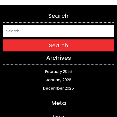
Search
Search
Archives
February 2026
January 2026
December 2025
Meta
Log in