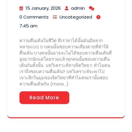
15 January, 2026
admin
0 Comments
Uncategorized
7:45 am
ความตื่นเต้นในชีวิต ที่เราหาได้นั้นมันมีหลาก
หลายแบบ บางคนนั้นชอบความเสี่ยงตายที่ทำให้
ตื่นเต้น บางคนนั้นอาจจะไม่ได้ชอบความคื่นเต้นที่
สูงมากนักแต่โดยรวมแล้วทุกคนนั้นชอบความตื่น
เต้นกันทั้งนั้น บทวิเคราะห์ทางจิตวิทยา: ทำไมคน
เราถึงชอบความตื่นเต้น? บทวิเคราะห์จะพาไป
เจาะลึกในมุมของจิตวิทยาที่ทำไมคนเรานั้นชอบ
ความตื่นเต้นกัน (more…)
Read More