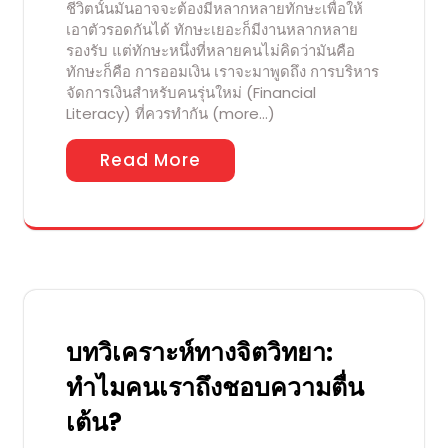
ชีวิตนั้นมันอาจจะต้องมีหลากหลายทักษะเพื่อให้
เอาตัวรอดกันได้ ทักษะเยอะก็มีงานหลากหลาย
รองรับ แต่ทักษะหนึ่งที่หลายคนไม่คิดว่ามันคือ
ทักษะก็คือ การออมเงิน เราจะมาพูดถึง การบริหาร
จัดการเงินสำหรับคนรุ่นใหม่ (Financial
Literacy) ที่ควรทำกัน (more…)
Read More
บทวิเคราะห์ทางจิตวิทยา:
ทำไมคนเราถึงชอบความตื่น
เต้น?