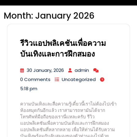
Month:
January 2026
รีวิวแอปพลิเคชันเพื่อความ
บันเทิงและการฝึกสมอง
30 January, 2026
admin
0 Comments
Uncategorized
5:18 pm
ความบันเทิงและสื่อความรู้เดี๋ยวนี้เราไม่ต้องไปเข้า
ห้องสมุดกันอีกแล้ว เราสามารถหามันได้จาก
โทรศัพท์มือถือของเรานี่แหละครับ รีวิว
แอปพลิเคชันเพื่อความบันเทิงและการฝึกสมอง
แอปพลิเคชันที่หลากหลาย เพื่อให้ท่านได้รับความ
บันเทิงพร้อมกับลับสมองของตัวท่านเองไปด้วย