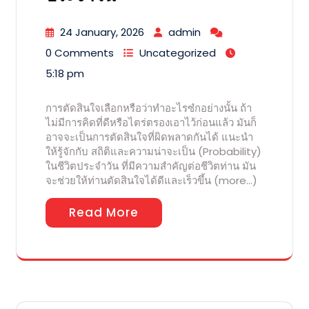
24 January, 2026
admin
0 Comments
Uncategorized
5:18 pm
การตัดสินใจเลือกหรือว่าทำอะไรซํกอย่างนั้น ถ้า
ไม่มีการคิดที่ดีหรือไตร่ตรองเอาไว้ก่อนแล้ว มันก็
อาจจะเป็นการตัดสินใจที่ผิดพลาดกันได้ แนะนำ
ให้รู้จักกับ สถิติและความน่าจะเป็น (Probability)
ในชีวิตประจำวัน ที่มีความสำคัญต่อชีวิตท่าน มัน
จะช่วยให้ท่านตัดสินใจได้ดีและเร็วขึ้น (more…)
Read More