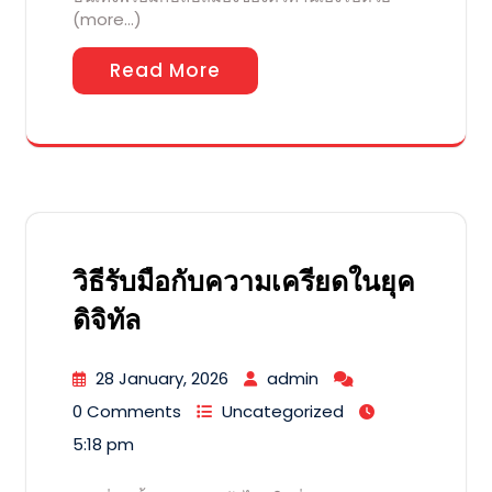
(more…)
Read More
วิธีรับมือกับความเครียดในยุค
ดิจิทัล
28 January, 2026
admin
0 Comments
Uncategorized
5:18 pm