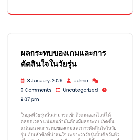
ผลกระทบของเกมและการ
ตัดสินใจในวัยรุ่น
8 January, 2026
admin
0 Comments
Uncategorized
9:07 pm
ในยุคที่วัยรุ่นนั้นสามารถเข้าถึงเกมออนไลน์ได้
ตลอดเวลา แน่นอนว่ามันต้องมีผลกระทบเกิดขึ้น
แน่นอน ผลกระทบของเกมและการตัดสินใจในวัย
รุ่น เป็นหัวข้อที่น่าสนใจ เพราะว่าวัยรุ่นนั้นคือวันหัว