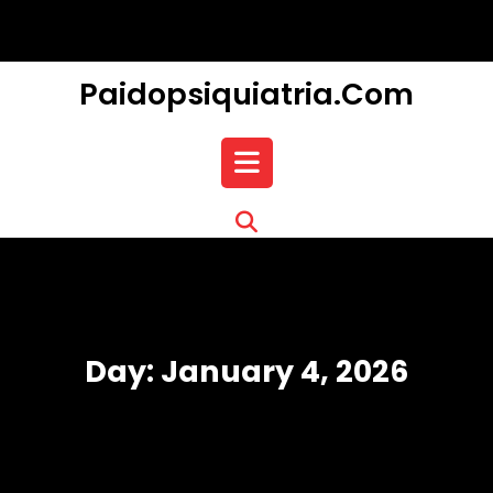
Skip
to
content
Paidopsiquiatria.com
Open
Button
Day:
January 4, 2026