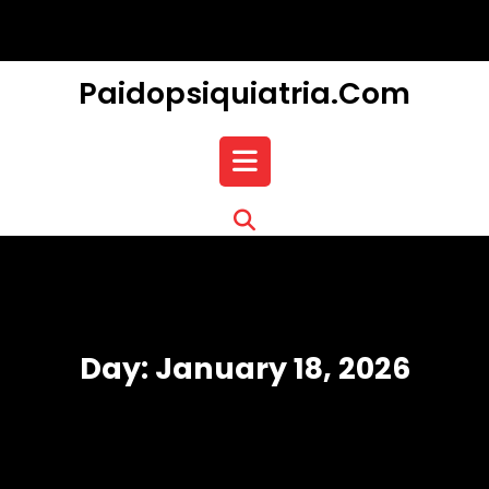
Skip
to
content
Paidopsiquiatria.com
Open
Button
Day:
January 18, 2026